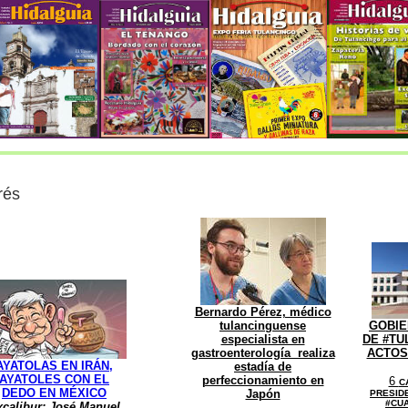
rés
Bernardo Pérez, médico
tulancinguense
GOBIE
especialista en
DE #TU
gastroenterología realiza
ACTOS
AYATOLAS EN IRÁN,
estadía de
AYATOLES CON EL
perfeccionamiento en
6
C
DEDO EN MÉXICO
Japón
PRESIDE
#CU
xcalib
ur
;
José Manuel