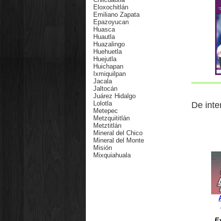
Eloxochitlán
Emiliano Zapata
Epazoyucan
Huasca
Huautla
Huazalingo
Huehuetla
Huejutla
Huichapan
Ixmiquilpan
J
acala
Jaltocán
Juárez Hidalgo
Lolotla
De inte
Metepec
Metzquititlán
Metztitlán
Mineral del Chico
Mineral del Monte
Misión
Mixquiahuala
Molango
Nicolás Flores
Nopala
Omitlán
Orizatlán
Pacula
Pachuca
Pachuquilla
E