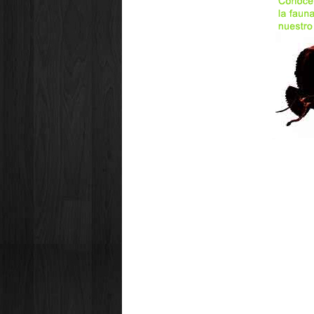
Xochicoatlán
Yahualica
Zacualtipán
Zempoala
Zapotlán
Zimapán