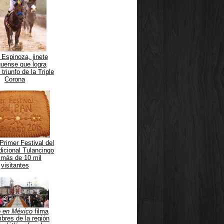
 Espinoza, jin
ete
guense que logra
 triunfo de la Triple
Corona
Primer Festival del
icional Tulancingo
 más de 10 mil
visitantes
o en México
filma
bres de la región