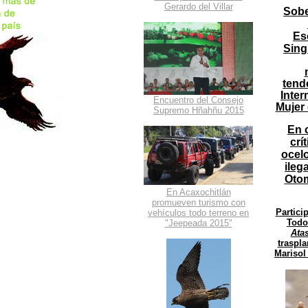
Gerardo del Villar
Sobe
Es
Sing
tend
Inter
Encuentro del Consejo
Mujer
Supremo Hñahñu 2015
En 
crí
ocel
ileg
Otom
En Acaxochitlán
promueven turismo con
Partici
vehículos todo terreno en
Todo
"Jeepeada 2015
"
Ata
traspla
Marisol